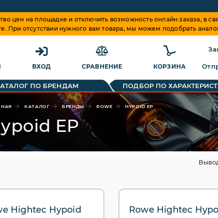
о цен на площадке и отключить возможность онлайн заказа, в свя
те. При отсутствии нужного вам товара, мы можем подобрать анало
За
Отпр
Я
ВХОД
СРАВНЕНИЕ
КОРЗИНА
КАТАЛОГ ПО БРЕНДАМ
ПОДБОР ПО ХАРАКТЕРИС
ВНАЯ
КАТАЛОГ
БРЕНДЫ
ROWE
HYPOID EP
ypoid EP
Выво
e Hightec Hypoid
Rowe Hightec Hypo