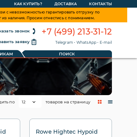
КАК КУПИТЬ?
ДОСТАВКА
КОНТАКТЫ
зи с невозможностью гарантировать отгрузку по
г из наличия. Просим отнестись с пониманием.
+7 (499) 213-31-12
казать звонок
авить заявку
Telegram
•
WhatsApp
•
E-mail
ТИКАМ
ПОИСК
дить по
товаров на страницу
id
Rowe Hightec Hypoid