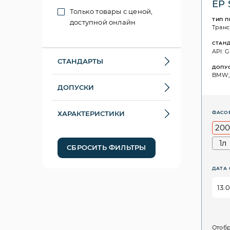
EP 
Только товары с ценой,
ТИП 
доступной онлайн
Тран
СТАН
API: G
СТАНДАРТЫ
ДОПУ
BMW; 
ДОПУСКИ
ХАРАКТЕРИСТИКИ
ФАСО
200
1л
СБРОСИТЬ ФИЛЬТРЫ
ДАТА 
Отобр