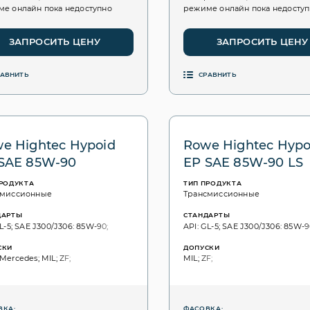
е онлайн пока недоступно
режиме онлайн пока недосту
ЗАПРОСИТЬ ЦЕНУ
ЗАПРОСИТЬ ЦЕНУ
РАВНИТЬ
СРАВНИТЬ
e Hightec Hypoid
Rowe Hightec Hypo
SAE 85W-90
EP SAE 85W-90 LS
ПРОДУКТА
ТИП ПРОДУКТА
смиссионные
Трансмиссионные
ДАРТЫ
СТАНДАРТЫ
L-5; SAE J300/J306: 85W-90;
API: GL-5; SAE J300/J306: 85W-9
СКИ
ДОПУСКИ
Mercedes; MIL; ZF;
MIL; ZF;
ВКА:
ФАСОВКА: