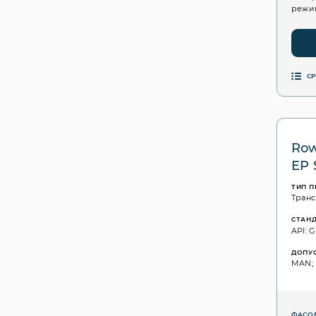
режим
С
Row
EP 
ТИП 
Тран
СТАН
API: G
ДОПУ
MAN; 
ФАСО