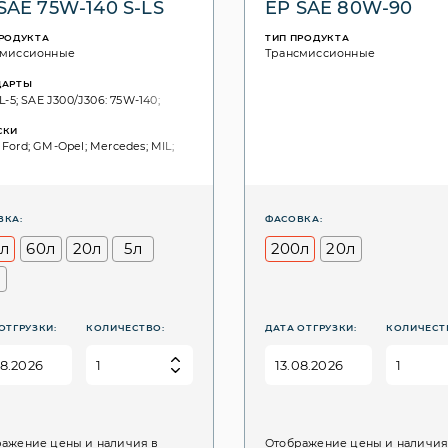
SAE 75W-140 S-LS
EP SAE 80W-90
ПРОДУКТА
ТИП ПРОДУКТА
смиссионные
Трансмиссионные
ДАРТЫ
L-5; SAE J300/J306: 75W-140;
СКИ
Ford; GM-Opel; Mercedes; MIL;
ВКА:
ФАСОВКА:
л
60л
20л
5л
200л
20л
ОТГРУЗКИ:
КОЛИЧЕСТВО:
ДАТА ОТГРУЗКИ:
КОЛИЧЕСТ
ажение цены и наличия в
Отображение цены и наличия