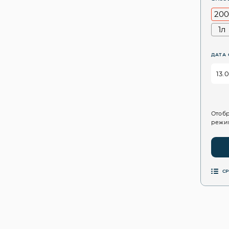
200
1л
ДАТА 
Отобр
режим
С