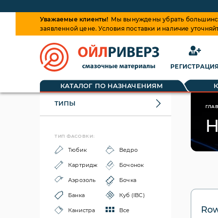
Уважаемые клиенты!
Мы вынуждены убрать большинств
заявленной цене. Условия поставки и наличие уточняй
РЕГИСТРАЦИ
КАТАЛОГ ПО НАЗНАЧЕНИЯМ
ТИПЫ
ГЛА
H
ТИП ФАСОВКИ:
Тюбик
Ведро
Картридж
Бочонок
Аэрозоль
Бочка
Банка
Куб (IBC)
Row
Канистра
Все