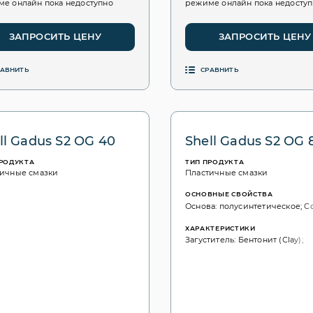
е онлайн пока недоступно
режиме онлайн пока недосту
ЗАПРОСИТЬ ЦЕНУ
ЗАПРОСИТЬ ЦЕНУ
РАВНИТЬ
СРАВНИТЬ
ll Gadus S2 OG 40
Shell Gadus S2 OG 
ПРОДУКТА
ТИП ПРОДУКТА
ичные смазки
Пластичные смазки
ОСНОВНЫЕ СВОЙСТВА
Основа: полусинтетическое; С
ХАРАКТЕРИСТИКИ
Загуститель: Бентонит (Сlay);