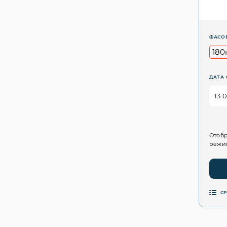
ФАСО
180
ДАТА 
Отобр
режим
С