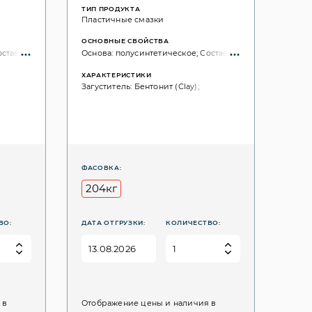
ТИП ПРОДУКТА
Пластичные смазки
ОСНОВНЫЕ СВОЙСТВА
остав: EP-свойства; дисульфид молибдена (MoS₂);
Основа: полусинтетическое; Состав: EP-свойства; дису
ХАРАКТЕРИСТИКИ
Загуститель: Бентонит (Сlay);
ФАСОВКА:
204кг
ВО:
ДАТА ОТГРУЗКИ:
КОЛИЧЕСТВО:
 в
Отображение цены и наличия в