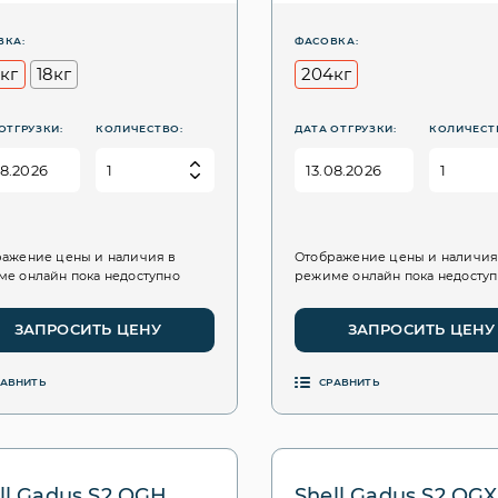
ВКА:
ФАСОВКА:
кг
18кг
204кг
ОТГРУЗКИ:
КОЛИЧЕСТВО:
ДАТА ОТГРУЗКИ:
КОЛИЧЕСТ
ажение цены и наличия в
Отображение цены и наличия
е онлайн пока недоступно
режиме онлайн пока недосту
ЗАПРОСИТЬ ЦЕНУ
ЗАПРОСИТЬ ЦЕНУ
РАВНИТЬ
СРАВНИТЬ
ll Gadus S2 OGH
Shell Gadus S2 OG