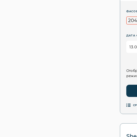
ФАСО
204
ДАТА 
Отобр
режим
С
She