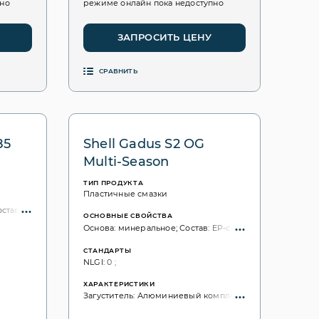
пно
режиме онлайн пока недоступно
ЗАПРОСИТЬ ЦЕНУ
СРАВНИТЬ
85
Shell Gadus S2 OG
Multi-Season
ТИП ПРОДУКТА
Пластичные смазки
остав: EP-свойства; дисульфид молибдена (MoS₂);
ОСНОВНЫЕ СВОЙСТВА
Основа: минеральное; Состав: EP-свойства;
СТАНДАРТЫ
NLGI: 0 ;
ХАРАКТЕРИСТИКИ
Загуститель: Алюминиевый комплекс (Al cplx);