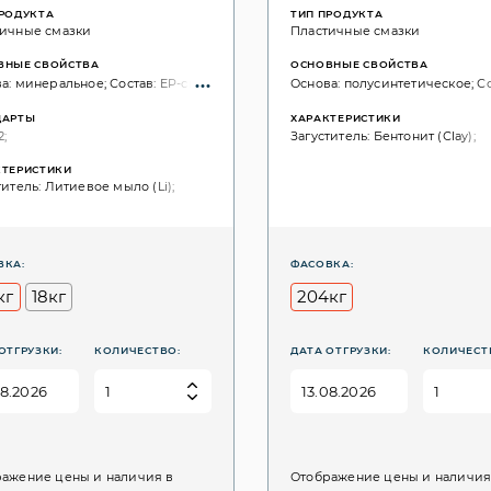
ПРОДУКТА
ТИП ПРОДУКТА
ичные смазки
Пластичные смазки
ВНЫЕ СВОЙСТВА
ОСНОВНЫЕ СВОЙСТВА
а: минеральное; Состав: EP-свойства;
Основа: полусинтетическое; С
ДАРТЫ
ХАРАКТЕРИСТИКИ
2;
Загуститель: Бентонит (Сlay);
КТЕРИСТИКИ
титель: Литиевое мыло (Li);
ВКА:
ФАСОВКА:
кг
18кг
204кг
ОТГРУЗКИ:
КОЛИЧЕСТВО:
ДАТА ОТГРУЗКИ:
КОЛИЧЕСТ
ажение цены и наличия в
Отображение цены и наличия