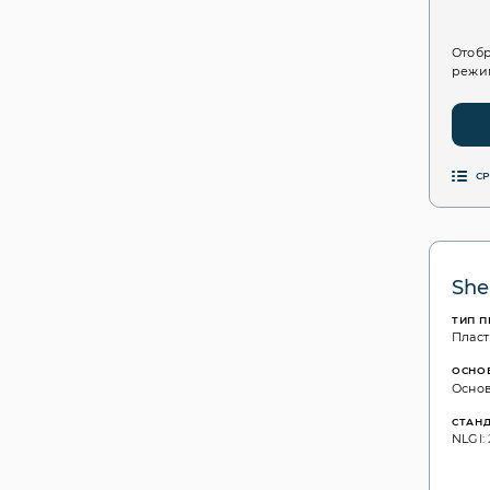
Отобр
режим
С
She
ТИП 
Пласт
ОСНО
Основ
СТАН
NLGI: 