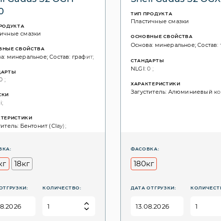
0
ТИП ПРОДУКТА
Пластичные смазки
ПРОДУКТА
ичные смазки
ОСНОВНЫЕ СВОЙСТВА
Основа: минеральное; Состав:
ВНЫЕ СВОЙСТВА
а: минеральное; Состав: графит;
СТАНДАРТЫ
NLGI: 0 ;
ДАРТЫ
0 ;
ХАРАКТЕРИСТИКИ
Загуститель: Алюминиевый комп
СКИ
i;
КТЕРИСТИКИ
итель: Бентонит (Сlay);
ВКА:
ФАСОВКА:
кг
18кг
180кг
ОТГРУЗКИ:
КОЛИЧЕСТВО:
ДАТА ОТГРУЗКИ:
КОЛИЧЕСТ