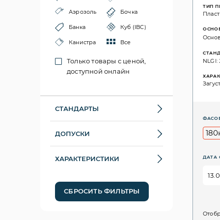
ТИП 
Аэрозоль
Бочка
Пласт
Банка
Куб (IBC)
ОСНО
Основ
Канистра
Все
СТАН
Только товары с ценой,
NLGI: 
доступной онлайн
ХАРА
Загус
СТАНДАРТЫ
ФАСО
180
ДОПУСКИ
ДАТА 
ХАРАКТЕРИСТИКИ
СБРОСИТЬ ФИЛЬТРЫ
Отобр