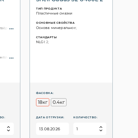
ТИП ПРОДУКТА
Пластичные смазки
ОСНОВНЫЕ СВОЙСТВА
Основа: минеральное;
 твёрдые смазочные вещества;
СТАНДАРТЫ
NLGI: 2;
лекс (Al cplx);
ФАСОВКА:
18кг
0.4кг
ВО:
ДАТА ОТГРУЗКИ:
КОЛИЧЕСТВО: