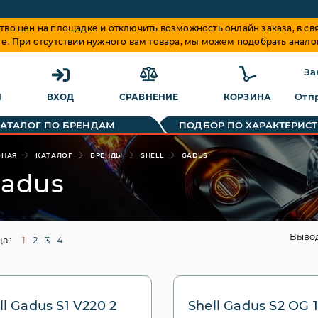
о цен на площадке и отключить возможность онлайн заказа, в свя
те. При отсутствии нужного вам товара, мы можем подобрать анало
За
Отпр
Я
ВХОД
СРАВНЕНИЕ
КОРЗИНА
КАТАЛОГ ПО БРЕНДАМ
ПОДБОР ПО ХАРАКТЕРИС
ВНАЯ
КАТАЛОГ
БРЕНДЫ
SHELL
GADUS
adus
Выво
а:
1
2
3
4
ll Gadus S1 V220 2
Shell Gadus S2 OG 