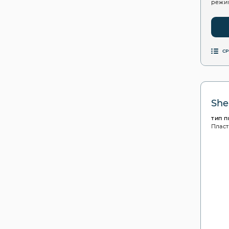
режим
С
She
ТИП 
Пласт