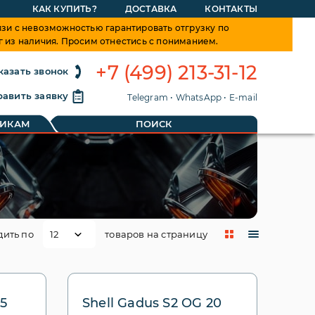
КАК КУПИТЬ?
ДОСТАВКА
КОНТАКТЫ
зи с невозможностью гарантировать отгрузку по
г из наличия. Просим отнестись с пониманием.
+7 (499) 213-31-12
казать звонок
авить заявку
Telegram
•
WhatsApp
•
E-mail
ТИКАМ
ПОИСК
дить по
товаров на страницу
15
Shell Gadus S2 OG 20