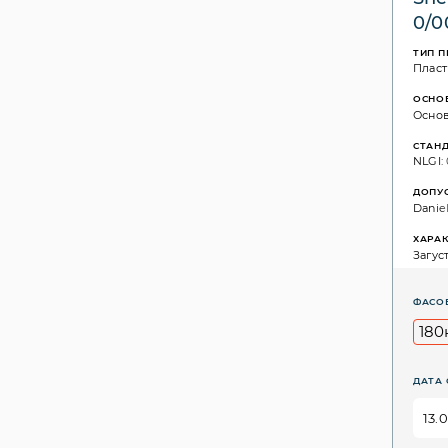
0/0
ТИП 
Пласт
ОСНО
Основ
СТАН
NLGI: 
ДОПУ
Daniel
ХАРА
Загуст
ФАСО
180
ДАТА 