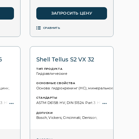
ЗАПРОСИТЬ ЦЕНУ
СРАВНИТЬ
6
Shell Tellus S2 VX 32
ТИП ПРОДУКТА
Гидравлические
ОСНОВНЫЕ СВОЙСТВА
цинк;
Основа: гидрокрекинг (HC); минеральное;
СТАНДАРТЫ
SS 155434 AM; ISO VG, 3448: 68;
: HVLPD; ISO 6743: HV; ISO: 11158; ISO VG, 3448: 46;
ASTM D6158: HV; DIN 51524: Part 3: HVLP; ISO 6743: HV; ISO: 
ДОПУСКИ
Bosch; Vickers; Cincinnati; Denison;