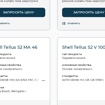
е онлайн пока недоступно
режиме онлайн пока недосту
ЗАПРОСИТЬ ЦЕНУ
ЗАПРОСИТЬ ЦЕНУ
РАВНИТЬ
СРАВНИТЬ
ll Tellus S2 MA 46
Shell Tellus S2 V 10
ПРОДУКТА
ТИП ПРОДУКТА
авлические
Гидравлические
ВНЫЕ СВОЙСТВА
ОСНОВНЫЕ СВОЙСТВА
а: минеральное;
Основа: минеральное;
ДАРТЫ
СТАНДАРТЫ
6158: HM; ISO 6743: HM; ISO: 11158; ISO VG, 3448: 46;
ASTM D6158: HV; GB: GB 111181.1; 
СКИ
g Bosch; Weingarten