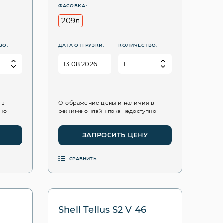
ФАСОВКА:
209л
ВО:
ДАТА ОТГРУЗКИ:
КОЛИЧЕСТВО:
 в
Отображение цены и наличия в
пно
режиме онлайн пока недоступно
ЗАПРОСИТЬ ЦЕНУ
СРАВНИТЬ
Shell Tellus S2 V 46