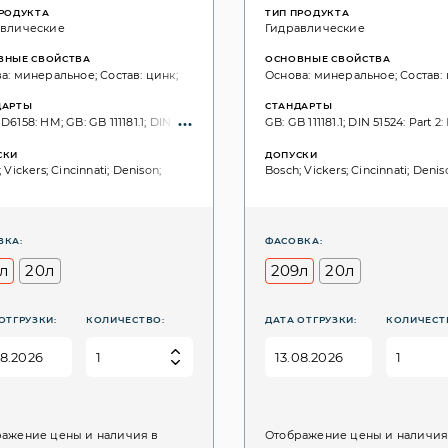
ПРОДУКТА
ТИП ПРОДУКТА
авлические
Гидравлические
ВНЫЕ СВОЙСТВА
ОСНОВНЫЕ СВОЙСТВА
а: минеральное; Состав: цинк;
Основа: минеральное; Состав: 
ДАРТЫ
СТАНДАРТЫ
6158: HM; GB: GB 111181.1; DIN 51524: Part 2: HLP; ISO 6743: HM; ISO: 11158; SS: S
GB: GB 111181.1; DIN 51524: Part 2
СКИ
ДОПУСКИ
 Vickers; Cincinnati; Denison;
Bosch; Vickers; Cincinnati; Denis
ВКА:
ФАСОВКА:
л
20л
209л
20л
ОТГРУЗКИ:
КОЛИЧЕСТВО:
ДАТА ОТГРУЗКИ:
КОЛИЧЕСТ
ажение цены и наличия в
Отображение цены и наличия