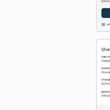
режим
С
She
ТИП 
Гидр
ОСНО
Основ
СТАН
ASTM D
ДОПУ
Arbur