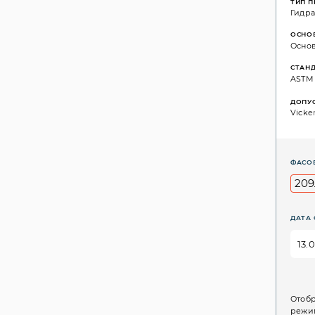
ТИП 
Гидр
ОСНО
Основ
СТАН
ASTM D
ДОПУ
Vicker
ФАСО
209
ДАТА 
Отобр
режим