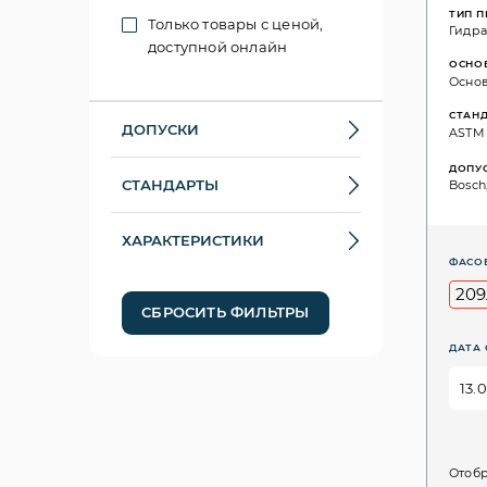
ТИП 
Только товары с ценой,
Гидр
доступной онлайн
ОСНО
Основ
СТАН
ДОПУСКИ
ASTM D
ДОПУ
СТАНДАРТЫ
Bosch;
ХАРАКТЕРИСТИКИ
ФАСО
209
СБРОСИТЬ ФИЛЬТРЫ
ДАТА 
Отобр