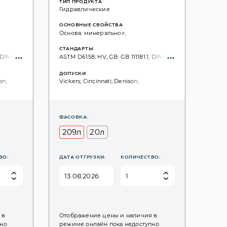
ТИП ПРОДУКТА
Гидравлические
ОСНОВНЫЕ СВОЙСТВА
Основа: минеральное;
СТАНДАРТЫ
G, 3448: 22;
DIN 51524: Part 3: HVLP; ISO 6743: HV; ISO: 11158; SS: SS 155434 AM; ISO VG, 3448: 
ASTM D6158: HV; GB: GB 111181.1; DIN 51524: Part 3: HVLP; IS
ДОПУСКИ
on;
Vickers; Cincinnati; Denison;
ФАСОВКА:
209л
20л
ВО:
ДАТА ОТГРУЗКИ:
КОЛИЧЕСТВО:
 в
Отображение цены и наличия в
пно
режиме онлайн пока недоступно