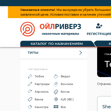
Уважаемые клиенты!
Мы вынуждены убрать большинств
заявленной цене. Условия поставки и наличие уточняй
РЕГИСТРАЦИ
КАТАЛОГ ПО НАЗНАЧЕНИЯМ
ТИПЫ
ГЛА
T
ТИП ФАСОВКИ:
Тюбик
Ведро
Страниц
Картридж
Бочонок
Аэрозоль
Бочка
Банка
Куб (IBC)
She
Канистра
Все