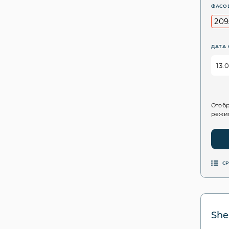
ФАСО
209
ДАТА 
Отобр
режим
С
Shel