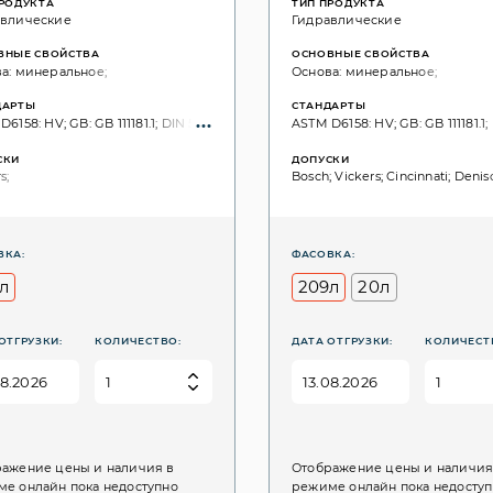
ПРОДУКТА
ТИП ПРОДУКТА
авлические
Гидравлические
ВНЫЕ СВОЙСТВА
ОСНОВНЫЕ СВОЙСТВА
а: минеральное;
Основа: минеральное;
ДАРТЫ
СТАНДАРТЫ
6158: HV; GB: GB 111181.1; DIN 51524: Part 3: HVLP; ISO 6743: HV; ISO: 11158; ISO V
ASTM D6158: HV; GB: GB 111181.1; 
СКИ
ДОПУСКИ
s;
Bosch; Vickers; Cincinnati; Denis
ВКА:
ФАСОВКА:
л
209л
20л
ОТГРУЗКИ:
КОЛИЧЕСТВО:
ДАТА ОТГРУЗКИ:
КОЛИЧЕСТ
ажение цены и наличия в
Отображение цены и наличия
е онлайн пока недоступно
режиме онлайн пока недосту