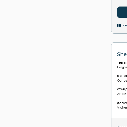
С
She
ТИП 
Гидр
ОСНО
Основ
СТАН
ASTM D
ДОПУ
Vicker