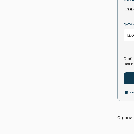
ФАСО
209
ДАТА 
Отобр
режим
С
Страниц