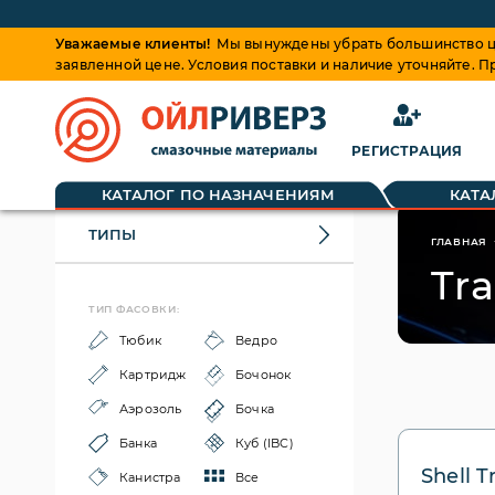
Уважаемые клиенты!
Мы вынуждены убрать большинство це
заявленной цене. Условия поставки и наличие уточняйте. 
РЕГИСТРАЦИЯ
КАТАЛОГ ПО НАЗНАЧЕНИЯМ
КАТА
ТИПЫ
ГЛАВНАЯ
Tra
ТИП ФАСОВКИ:
Тюбик
Ведро
Картридж
Бочонок
Аэрозоль
Бочка
Банка
Куб (IBC)
Shell T
Канистра
Все