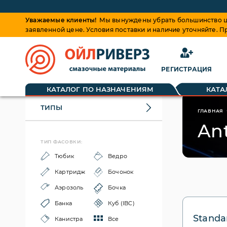
Уважаемые клиенты!
Мы вынуждены убрать большинство це
заявленной цене. Условия поставки и наличие уточняйте. 
РЕГИСТРАЦИЯ
КАТАЛОГ ПО НАЗНАЧЕНИЯМ
КАТА
ТИПЫ
ГЛАВНАЯ
Ant
ТИП ФАСОВКИ:
Тюбик
Ведро
Картридж
Бочонок
Аэрозоль
Бочка
Банка
Куб (IBC)
Standa
Канистра
Все