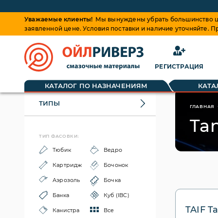
Уважаемые клиенты!
Мы вынуждены убрать большинство це
заявленной цене. Условия поставки и наличие уточняйте. 
РЕГИСТРАЦИЯ
КАТАЛОГ ПО НАЗНАЧЕНИЯМ
КАТА
ТИПЫ
ГЛАВНАЯ
Ta
ТИП ФАСОВКИ:
Тюбик
Ведро
Картридж
Бочонок
Аэрозоль
Бочка
Банка
Куб (IBC)
TAIF T
Канистра
Все