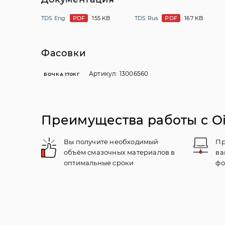
TDS Eng
PDF
155 KB
TDS Rus
PDF
167 KB
Фасовки
Артикул: 13006560
БОЧКА 170КГ
Преимущества работы с Oil
Вы получите необходимый
Пр
объём смазочных материалов в
ва
оптимальные сроки
фо