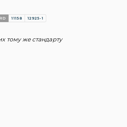
ARD
11158
12925-1
их тому же стандарту