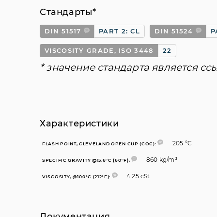
Стандарты*
DIN 51517
PART 2: CL
DIN 51524
P
VISCOSITY GRADE, ISO 3448
22
* значение стандарта является сс
Характеристики
205 °C
FLASH POINT, CLEVELAND OPEN CUP (COC):
860 kg/m³
SPECIFIC GRAVITY @15.6°C (60°F):
4.25 cSt
VISCOSITY, @100°C (212°F):
Документация