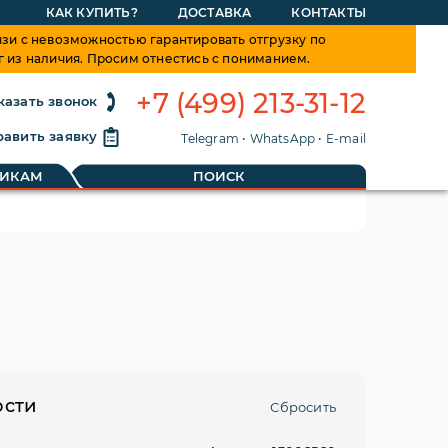
КАК КУПИТЬ?
ДОСТАВКА
КОНТАКТЫ
зи с невозможностью гарантировать отгрузку по
г из наличия. Просим отнестись с пониманием.
+7 (499) 213-31-12
казать звонок
авить заявку
Telegram
•
WhatsApp
•
E-mail
Мне понятно, больше не показывать
ТИКАМ
ПОИСК
ости
Сбросить