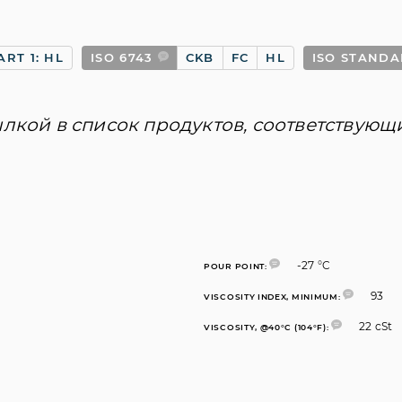
ART 1: HL
ISO 6743
CKB
FC
HL
ISO STAND
ылкой в список продуктов, соответствующ
-27 °C
POUR POINT:
93
VISCOSITY INDEX, MINIMUM:
22 cSt
VISCOSITY, @40°C (104°F):