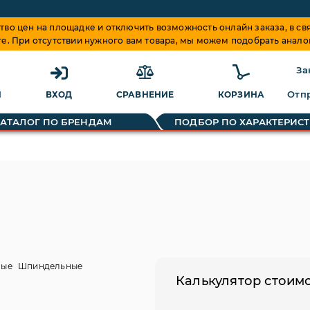
о цен на площадке и отключить возможность онлайн заказа, в свя
те. При отсутствии нужного вам товара, мы можем подобрать анало
За
Отпр
Я
ВХОД
СРАВНЕНИЕ
КОРЗИНА
чески формируется на основании предложений поставщиков.
КАТАЛОГ ПО БРЕНДАМ
ПОДБОР ПО ХАРАКТЕРИС
ные
Шпиндельные
Калькулятор стоим