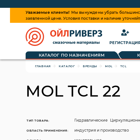
Уважаемые клиенты!
Мы вынуждены убрать большинств
заявленной цене. Условия поставки и наличие уточняй
РЕГИСТРАЦИ
Обращаем ваше внимание, что цена на товары динами
КАТАЛОГ ПО НАЗНАЧЕНИЯМ
ГЛАВНАЯ
КАТАЛОГ
БРЕНДЫ
MOL
TCL
MOL TCL 22
Гидравлические
Циркуляцион
ТИП ТОВАРА:
индустрия и производство
ОБЛАСТЬ ПРИМЕНЕНИЯ: