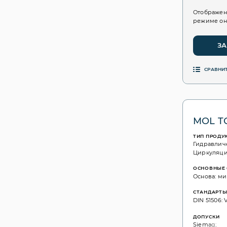
Отображен
режиме он
ЗА
СРАВНИ
MOL TC
ТИП ПРОДУ
Гидравлич
Циркуляц
ОСНОВНЫЕ 
Основа: ми
СТАНДАРТ
DIN 51506: V
ДОПУСКИ
Siemag;