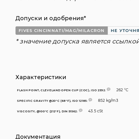
Допуски и одобрения*
FIVES CINCINNATI/MAG/MILACRON
НЕ УТОЧН
* значение допуска является ссылко
Характеристики
262 °C
FLASH POINT, CLEVELAND OPEN CUP (COC), ISO 2592:
852 kg/m3
SPECIFIC GRAVITY @20°C (68°F), ISO 12185:
43.5 cSt
VISCOSITY, @100°C (212°F), DIN 51562:
Документация