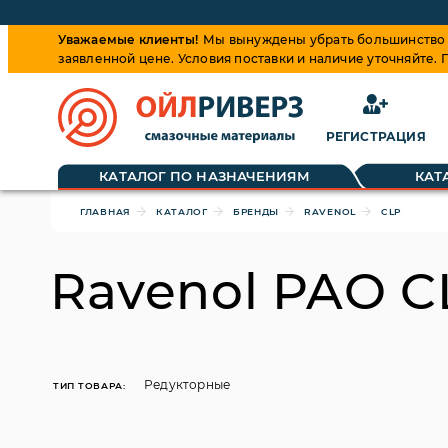
Уважаемые клиенты!
Мы вынуждены убрать большинство ц
заявленной цене. Условия поставки и наличие уточняйте.
РЕГИСТРАЦИЯ
Обращаем ваше внимание, что цена на товары динамиче
КАТАЛОГ ПО НАЗНАЧЕНИЯМ
КАТ
ГЛАВНАЯ
КАТАЛОГ
БРЕНДЫ
RAVENOL
CLP
Ravenol PAO C
Редукторные
ТИП ТОВАРА: