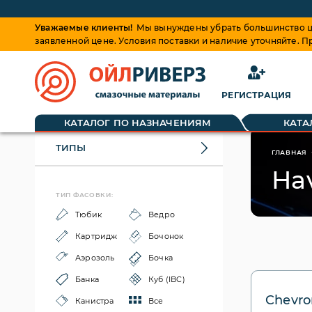
Уважаемые клиенты!
Мы вынуждены убрать большинство це
заявленной цене. Условия поставки и наличие уточняйте. 
РЕГИСТРАЦИЯ
КАТАЛОГ ПО НАЗНАЧЕНИЯМ
КАТА
ТИПЫ
ГЛАВНАЯ
Hav
ТИП ФАСОВКИ:
Тюбик
Ведро
Картридж
Бочонок
Аэрозоль
Бочка
Банка
Куб (IBC)
Chevro
Канистра
Все